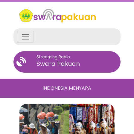
Streaming Radio
Swara Pakuan
INDONESIA MENYAPA